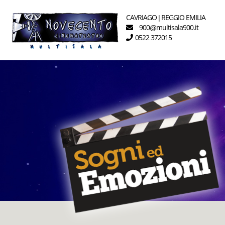
CAVRIAGO
REGGIO EMILIA
|
900
multisala900.it
@
0522 372015