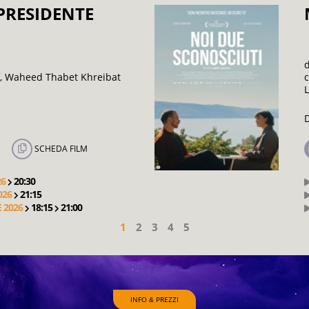
PRESIDENTE
, Waheed Thabet Khreibat
SCHEDA FILM
26
20:30
026
21:15
 2026
18:15
21:00
1
2
3
4
5
INFO
PREZZI
&