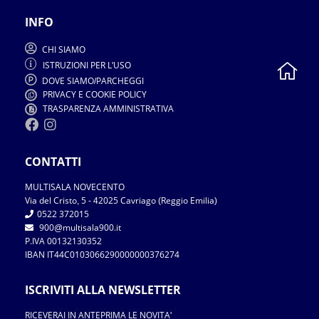
INFO
CHI SIAMO
ISTRUZIONI PER L
USO
'
DOVE SIAMO
PARCHEGGI
/
PRIVACY E COOKIE POLICY
TRASPARENZA AMMINISTRATIVA
CONTATTI
MULTISALA NOVECENTO
Via del Cristo
5
2025 Cavriago
Reggio Emilia
,
-
4
(
)
0522 372015
900
multisala900.it
@
P.IVA 00132130352
IBAN IT44C0103066290000000376274
ISCRIVITI ALLA NEWSLETTER
RICEVERAI IN ANTEPRIMA LE NOVITA
'