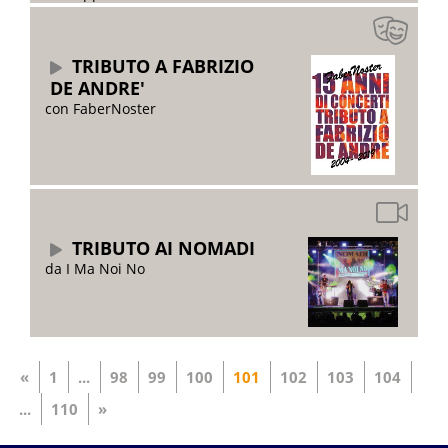
TRIBUTO A FABRIZIO
DE ANDRE'
con FaberNoster
TRIBUTO AI NOMADI
da I Ma Noi No
«
1
...
98
99
100
101
102
103
104
...
110
»