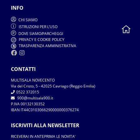
INFO
CHI SIAMO
ISTRUZIONI PER L
USO
'
DOVE SIAMO
PARCHEGGI
/
PRIVACY E COOKIE POLICY
TRASPARENZA AMMINISTRATIVA
CONTATTI
MULTISALA NOVECENTO
Via del Cristo
5
2025 Cavriago
Reggio Emilia
,
-
4
(
)
0522 372015
900
multisala900.it
@
P.IVA 00132130352
IBAN IT44C0103066290000000376274
ISCRIVITI ALLA NEWSLETTER
RICEVERAI IN ANTEPRIMA LE NOVITA
'