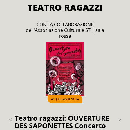
TEATRO RAGAZZI
CON LA COLLABORAZIONE
dell'Associazione Culturale 5T | sala
rossa
ACQUISTA
PRENOTA
/
Teatro ragazzi: OUVERTURE
Teat
te
DES SAPONETTES Concerto
CON