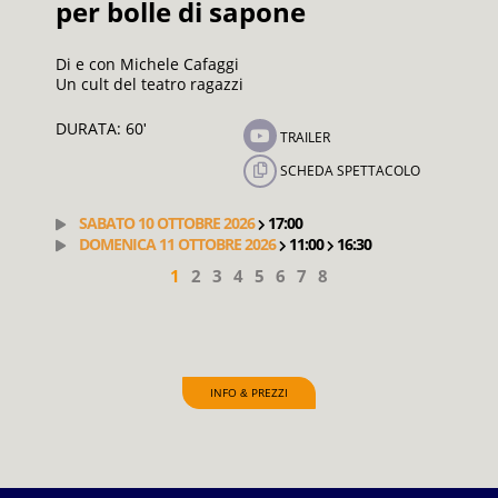
e
per bolle di sapone
Compagn
Di e con Michele Cafaggi
Un cult del teatro ragazzi
DURATA
DURATA: 60
'
TRAILER
COLO
SCHEDA SPETTACOLO
SABA
DOM
SABATO 10 OTTOBRE 2026
17:00
DOMENICA 11 OTTOBRE 2026
11:00
16:30
1
2
3
4
5
6
7
8
INFO
PREZZI
&