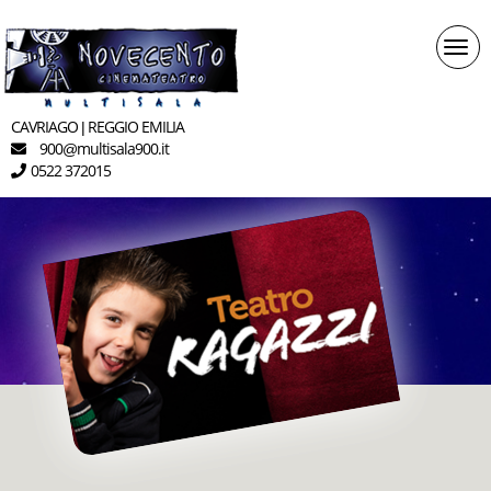
Togg
navi
CAVRIAGO
REGGIO EMILIA
|
900
multisala900.it
@
0522 372015