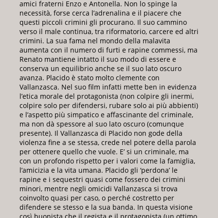
amici fraterni Enzo e Antonella. Non lo spinge la
necessità, forse cerca l’adrenalina e il piacere che
questi piccoli crimini gli procurano. Il suo cammino
verso il male continua, tra riformatorio, carcere ed altri
crimini. La sua fama nel mondo della malavita
aumenta con il numero di furti e rapine commessi, ma
Renato mantiene intatto il suo modo di essere e
conserva un equilibrio anche se il suo lato oscuro
avanza. Placido è stato molto clemente con
Vallanzasca. Nel suo film infatti mette ben in evidenza
l’etica morale del protagonista (non colpire gli inermi,
colpire solo per difendersi, rubare solo ai più abbienti)
e l’aspetto più simpatico e affascinante del criminale,
ma non dà spessore al suo lato oscuro (comunque
presente). Il Vallanzasca di Placido non gode della
violenza fine a se stessa, crede nel potere della parola
per ottenere quello che vuole. E’ si un criminale, ma
con un profondo rispetto per i valori come la famiglia,
l’amicizia e la vita umana. Placido gli ‘perdona’ le
rapine e i sequestri quasi come fossero dei crimini
minori, mentre negli omicidi Vallanzasca si trova
coinvolto quasi per caso, o perché costretto per
difendere se stesso e la sua banda. In questa visione
così buonista che il regista e il protagonista (un ottimo