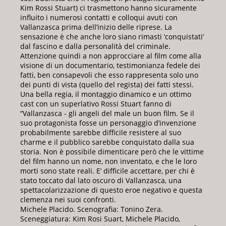
Kim Rossi Stuart) ci trasmettono hanno sicuramente
influito i numerosi contatti e colloqui avuti con
Vallanzasca prima dell’inizio delle riprese. La
sensazione è che anche loro siano rimasti ‘conquistati’
dal fascino e dalla personalità del criminale.
Attenzione quindi a non approcciare al film come alla
visione di un documentario, testimonianza fedele dei
fatti, ben consapevoli che esso rappresenta solo uno
dei punti di vista (quello del regista) dei fatti stessi.
Una bella regia, il montaggio dinamico e un ottimo
cast con un superlativo Rossi Stuart fanno di
“Vallanzasca - gli angeli del male un buon film. Se il
suo protagonista fosse un personaggio d’invenzione
probabilmente sarebbe difficile resistere al suo
charme e il pubblico sarebbe conquistato dalla sua
storia. Non è possibile dimenticare però che le vittime
del film hanno un nome, non inventato, e che le loro
morti sono state reali. E’ difficile accettare, per chi è
stato toccato dal lato oscuro di Vallanzasca, una
spettacolarizzazione di questo eroe negativo e questa
clemenza nei suoi confronti.
Michele Placido. Scenografia: Tonino Zera.
Sceneggiatura: Kim Rosi Suart, Michele Placido,