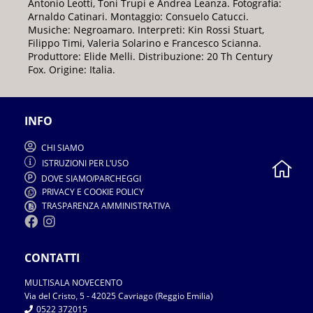
Antonio Leotti, Toni Trupi e Andrea Leanza. Fotografia:
Arnaldo Catinari. Montaggio: Consuelo Catucci.
Musiche: Negroamaro. Interpreti: Kin Rossi Stuart,
Filippo Timi, Valeria Solarino e Francesco Scianna.
Produttore: Elide Melli. Distribuzione: 20 Th Century
Fox. Origine: Italia.
INFO
CHI SIAMO
ISTRUZIONI PER L
USO
'
DOVE SIAMO
PARCHEGGI
/
PRIVACY E COOKIE POLICY
TRASPARENZA AMMINISTRATIVA
CONTATTI
MULTISALA NOVECENTO
Via del Cristo
5
2025 Cavriago
Reggio Emilia
,
-
4
(
)
0522 372015