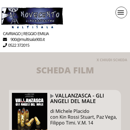
Togg
navi
CAVRIAGO
REGGIO EMILIA
|
900
multisala900.it
@
0522 372015
X CHIUDI SCHEDA
SCHEDA FILM
VALLANZASCA - GLI
ANGELI DEL MALE
di Michele Placido
con Kin Rossi Stuart, Paz Vega,
Filippo Timi. V.M. 14