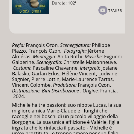
Durata: 102'
TRAILER
Regia:
François Ozon
. Sceneggiatura:
Philippe
Piazzo, François Ozon
.
Fotografia:
Jérôme
Alméras.
Montaggio
: Anita Rothi.
Musiche:
Evgueni
Galperine.
Scenografia:
Christelle Maisonneuve.
Costumi
: Pascaline Chavanne.
Interpreti:
Josiane
Balasko, Garlan Erlos, Hélène Vincent, Ludivine
Sagnier, Pierre Lottin, Marie-Laurence Tartas,
Vincent Colombe.
Produttore:
François Ozon.
Distribuzione: Bim Distribuzione
.
Origine:
Francia,
2024.
Michelle ha tre passioni: suo nipote Lucas, la sua
migliore amica Marie-Claude e i funghi che
raccoglie nei boschi di un piccolo villaggio della
Borgogna. La sua unica afflizione è Valérie, figlia
ingrata che le rinfaccia il passato - Michelle è
un'ex prostituta - e troppo amore per suo figlio.