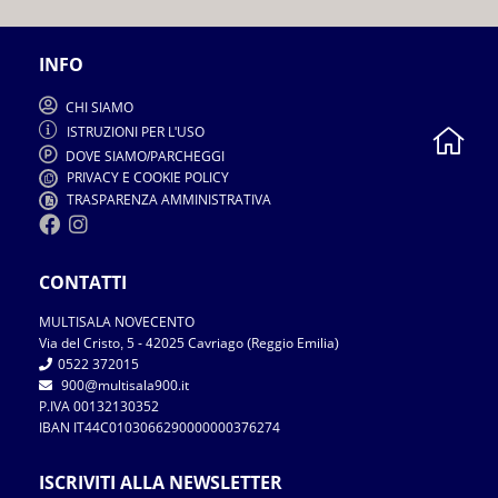
INFO
CHI SIAMO
ISTRUZIONI PER L
USO
'
DOVE SIAMO
PARCHEGGI
/
PRIVACY E COOKIE POLICY
TRASPARENZA AMMINISTRATIVA
CONTATTI
MULTISALA NOVECENTO
Via del Cristo
5
2025 Cavriago
Reggio Emilia
,
-
4
(
)
0522 372015
900
multisala900.it
@
P.IVA 00132130352
IBAN IT44C0103066290000000376274
ISCRIVITI ALLA NEWSLETTER