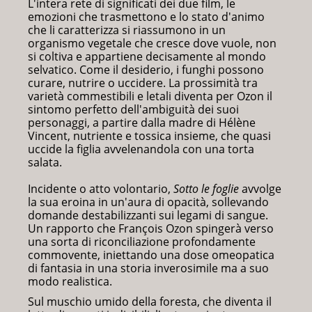
L'intera rete di significati dei due film, le
emozioni che trasmettono e lo stato d'animo
che li caratterizza si riassumono in un
organismo vegetale che cresce dove vuole, non
si coltiva e appartiene decisamente al mondo
selvatico. Come il desiderio, i funghi possono
curare, nutrire o uccidere. La prossimità tra
varietà commestibili e letali diventa per Ozon il
sintomo perfetto dell'ambiguità dei suoi
personaggi, a partire dalla madre di Hélène
Vincent, nutriente e tossica insieme, che quasi
uccide la figlia avvelenandola con una torta
salata.
Incidente o atto volontario,
Sotto le foglie
avvolge
la sua eroina in un'aura di opacità, sollevando
domande destabilizzanti sui legami di sangue.
Un rapporto che François Ozon spingerà verso
una sorta di riconciliazione profondamente
commovente, iniettando una dose omeopatica
di fantasia in una storia inverosimile ma a suo
modo realistica.
Sul muschio umido della foresta, che diventa il