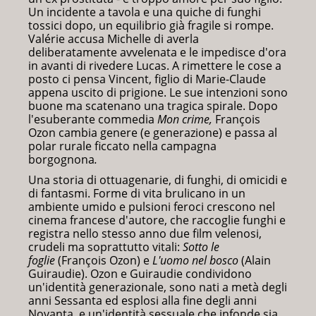
Un incidente a tavola e una quiche di funghi
tossici dopo, un equilibrio già fragile si rompe.
Valérie accusa Michelle di averla
deliberatamente avvelenata e le impedisce d'ora
in avanti di rivedere Lucas. A rimettere le cose a
posto ci pensa Vincent, figlio di Marie-Claude
appena uscito di prigione. Le sue intenzioni sono
buone ma scatenano una tragica spirale. Dopo
l'esuberante commedia
Mon crime,
François
Ozon cambia genere (e generazione) e passa al
polar rurale ficcato nella campagna
borgognona
.
Una storia di ottuagenarie, di funghi, di omicidi e
di fantasmi. Forme di vita brulicano in un
ambiente umido e pulsioni feroci crescono nel
cinema francese d'autore, che raccoglie funghi e
registra nello stesso anno due film velenosi,
crudeli ma soprattutto vitali:
Sotto le
foglie
(François Ozon) e
L'uomo nel bosco
(Alain
Guiraudie). Ozon e Guiraudie condividono
un'identità generazionale, sono nati a metà degli
anni Sessanta ed esplosi alla fine degli anni
Novanta, e un'identità sessuale che infonde sia