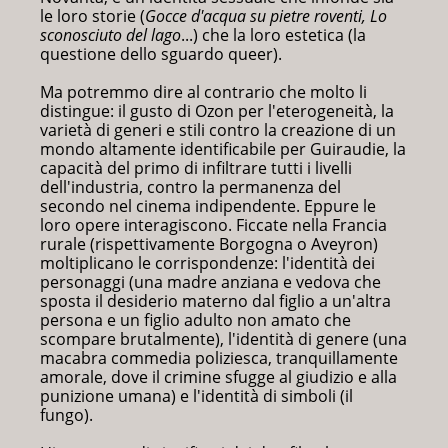
le loro storie (
Gocce d'acqua su pietre roventi
,
Lo
sconosciuto del lago
...) che la loro estetica (la
questione dello sguardo queer).
Ma potremmo dire al contrario che molto li
distingue: il gusto di Ozon per l'eterogeneità, la
varietà di generi e stili contro la creazione di un
mondo altamente identificabile per Guiraudie, la
capacità del primo di infiltrare tutti i livelli
dell'industria, contro la permanenza del
secondo nel cinema indipendente. Eppure le
loro opere interagiscono. Ficcate nella Francia
rurale (rispettivamente Borgogna o Aveyron)
moltiplicano le corrispondenze: l'identità dei
personaggi (una madre anziana e vedova che
sposta il desiderio materno dal figlio a un'altra
persona e un figlio adulto non amato che
scompare brutalmente), l'identità di genere (una
macabra commedia poliziesca, tranquillamente
amorale, dove il crimine sfugge al giudizio e alla
punizione umana) e l'identità di simboli (il
fungo).