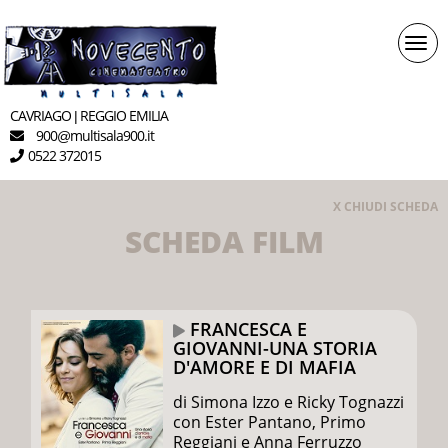
Togg
navi
CAVRIAGO
REGGIO EMILIA
|
900
multisala900.it
@
0522 372015
X CHIUDI SCHEDA
SCHEDA FILM
FRANCESCA E
GIOVANNI-UNA STORIA
D'AMORE E DI MAFIA
di Simona Izzo e Ricky Tognazzi
con Ester Pantano, Primo
Reggiani e Anna Ferruzzo