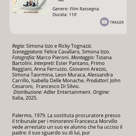
Genere: Film Rassegna
Durata: 110'
TRAILER
Regia:
Simona Izzo e Ricky Tognazzi
.
Sceneggiatura:
Felice Cavallaro
,
Simona Izzo
.
Fotografia:
Marco Pieroni.
Montaggio
:
Tiziana
Bartolini.
Interpreti
: Ester Pantano, Primo
Reggiani, Anna Ferruzzo, Giovanni Arezzo,
Simona Taormina, Leon Muraca, Alessandra
Carrillo, Isabella Delle Monache.
Produttori:
John
Cesaroni, Francesco Di Silvio.
Distribuzione:
Adler Entertainment.
Origine:
Italia, 2025.
Palermo, 1979. La sostituta procuratore presso
il tribunale per i minorenni Francesca Morvillo
vede arrestato un suo ex alunno che ha ucciso il
padre: il suo sguardo su di lui, pur