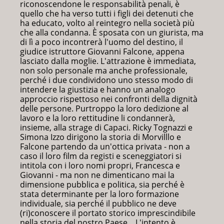
riconoscendone le responsabilità penali, è
quello che ha verso tutti i figli dei detenuti che
ha educato, volto al reintegro nella società più
che alla condanna. È sposata con un giurista, ma
di lì a poco incontrerà l'uomo del destino, il
giudice istruttore Giovanni Falcone, appena
lasciato dalla moglie. L'attrazione è immediata,
non solo personale ma anche professionale,
perché i due condividono uno stesso modo di
intendere la giustizia e hanno un analogo
approccio rispettoso nei confronti della dignità
delle persone. Purtroppo la loro dedizione al
lavoro e la loro rettitudine li condannerà,
insieme, alla strage di Capaci. Ricky Tognazzi e
Simona Izzo dirigono la storia di Morvilllo e
Falcone partendo da un'ottica privata - non a
caso il loro film da registi e sceneggiatori si
intitola con i loro nomi propri, Francesca e
Giovanni - ma non ne dimenticano mai la
dimensione pubblica e politica, sia perché è
stata determinante per la loro formazione
individuale, sia perché il pubblico ne deve
(ri)conoscere il portato storico imprescindibile
nella storia del nostro Paese. L'intento è