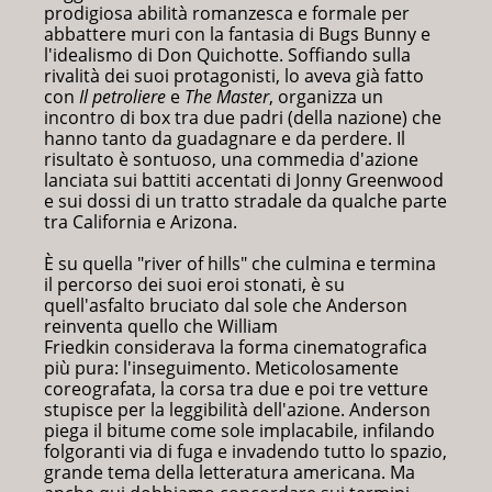
prodigiosa abilità romanzesca e formale per
abbattere muri con la fantasia di Bugs Bunny e
l'idealismo di Don Quichotte. Soffiando sulla
rivalità dei suoi protagonisti, lo aveva già fatto
con
Il petroliere
e
The Master
, organizza un
incontro di box tra due padri (della nazione) che
hanno tanto da guadagnare e da perdere. Il
risultato è sontuoso, una commedia d'azione
lanciata sui battiti accentati di Jonny Greenwood
e sui dossi di un tratto stradale da qualche parte
tra California e Arizona.
È su quella "river of hills" che culmina e termina
il percorso dei suoi eroi stonati, è su
quell'asfalto bruciato dal sole che Anderson
reinventa quello che William
Friedkin considerava la forma cinematografica
più pura: l'inseguimento. Meticolosamente
coreografata, la corsa tra due e poi tre vetture
stupisce per la leggibilità dell'azione. Anderson
piega il bitume come sole implacabile, infilando
folgoranti via di fuga e invadendo tutto lo spazio,
grande tema della letteratura americana. Ma