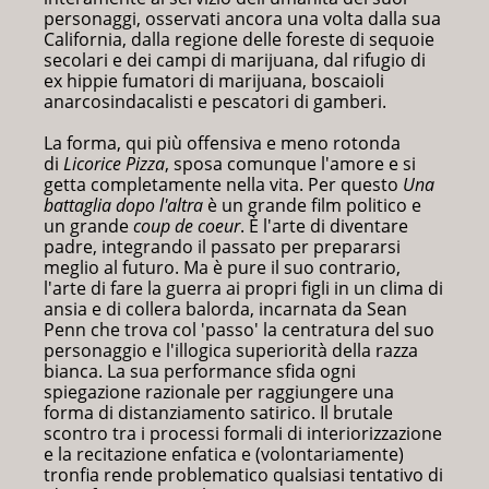
personaggi, osservati ancora una volta dalla sua
California, dalla regione delle foreste di sequoie
secolari e dei campi di marijuana, dal rifugio di
ex hippie fumatori di marijuana, boscaioli
anarcosindacalisti e pescatori di gamberi.
La forma, qui più offensiva e meno rotonda
di
Licorice Pizza
, sposa comunque l'amore e si
getta completamente nella vita. Per questo
Una
battaglia dopo l'altra
è un grande film politico e
un grande
coup de coeur
. È l'arte di diventare
padre, integrando il passato per prepararsi
meglio al futuro. Ma è pure il suo contrario,
l'arte di fare la guerra ai propri figli in un clima di
ansia e di collera balorda, incarnata da Sean
Penn che trova col 'passo' la centratura del suo
personaggio e l'illogica superiorità della razza
bianca. La sua performance sfida ogni
spiegazione razionale per raggiungere una
forma di distanziamento satirico. Il brutale
scontro tra i processi formali di interiorizzazione
e la recitazione enfatica e (volontariamente)
tronfia rende problematico qualsiasi tentativo di