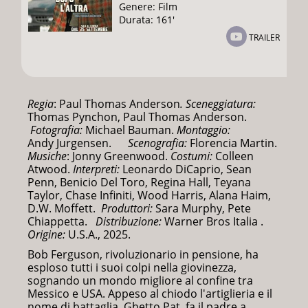
Genere: Film
Durata: 161'
TRAILER
Regia
: Paul Thomas Anderson
.
Sceneggiatura:
Thomas Pynchon, Paul Thomas Anderson.
Fotografia:
Michael Bauman.
Montaggio
:
Andy Jurgensen.
Scenografia:
Florencia Martin.
Musiche
: Jonny Greenwood.
Costumi:
Colleen
Atwood.
Interpreti:
Leonardo DiCaprio, Sean
Penn, Benicio Del Toro, Regina Hall, Teyana
Taylor, Chase Infiniti, Wood Harris, Alana Haim,
D.W. Moffett.
Produttori:
Sara Murphy, Pete
Chiappetta.
Di
stribuzione:
Warner Bros Italia .
Origine:
U.S.A., 2025.
Bob Ferguson, rivoluzionario in pensione, ha
esploso tutti i suoi colpi nella giovinezza,
sognando un mondo migliore al confine tra
Messico e USA. Appeso al chiodo l'artiglieria e il
nome di battaglia, Ghetto Pat, fa il padre a