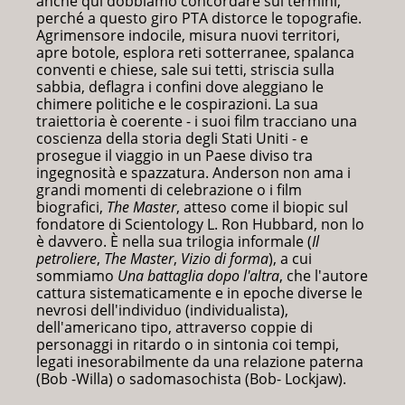
anche qui dobbiamo concordare sui termini,
perché a questo giro PTA distorce le topografie.
Agrimensore indocile, misura nuovi territori,
apre botole, esplora reti sotterranee, spalanca
conventi e chiese, sale sui tetti, striscia sulla
sabbia, deflagra i confini dove aleggiano le
chimere politiche e le cospirazioni. La sua
traiettoria è coerente - i suoi film tracciano una
coscienza della storia degli Stati Uniti - e
prosegue il viaggio in un Paese diviso tra
ingegnosità e spazzatura. Anderson non ama i
grandi momenti di celebrazione o i film
biografici,
The Master
, atteso come il biopic sul
fondatore di Scientology L. Ron Hubbard, non lo
è davvero. È nella sua trilogia informale (
Il
petroliere
,
The Master
,
Vizio di forma
), a cui
sommiamo
Una battaglia dopo l'altra
, che l'autore
cattura sistematicamente e in epoche diverse le
nevrosi dell'individuo (individualista),
dell'americano tipo, attraverso coppie di
personaggi in ritardo o in sintonia coi tempi,
legati inesorabilmente da una relazione paterna
(Bob -Willa) o sadomasochista (Bob- Lockjaw).