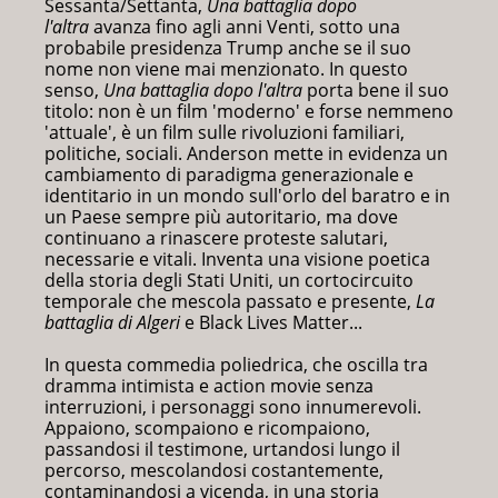
Sessanta/Settanta,
Una battaglia dopo
l'altra
avanza fino agli anni Venti, sotto una
probabile presidenza Trump anche se il suo
nome non viene mai menzionato. In questo
senso,
Una battaglia dopo l'altra
porta bene il suo
titolo: non è un film 'moderno' e forse nemmeno
'attuale', è un film sulle rivoluzioni familiari,
politiche, sociali. Anderson mette in evidenza un
cambiamento di paradigma generazionale e
identitario in un mondo sull'orlo del baratro e in
un Paese sempre più autoritario, ma dove
continuano a rinascere proteste salutari,
necessarie e vitali. Inventa una visione poetica
della storia degli Stati Uniti, un cortocircuito
temporale che mescola passato e presente,
La
battaglia di Algeri
e Black Lives Matter...
In questa commedia poliedrica, che oscilla tra
dramma intimista e action movie senza
interruzioni, i personaggi sono innumerevoli.
Appaiono, scompaiono e ricompaiono,
passandosi il testimone, urtandosi lungo il
percorso, mescolandosi costantemente,
contaminandosi a vicenda, in una storia