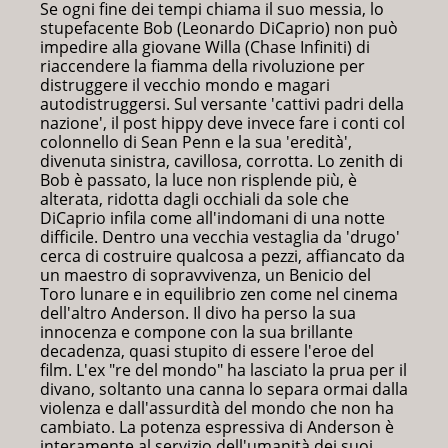
Se ogni fine dei tempi chiama il suo messia, lo
stupefacente Bob (Leonardo DiCaprio) non può
impedire alla giovane Willa (Chase Infiniti) di
riaccendere la fiamma della rivoluzione per
distruggere il vecchio mondo e magari
autodistruggersi. Sul versante 'cattivi padri della
nazione', il post hippy deve invece fare i conti col
colonnello di Sean Penn e la sua 'eredità',
divenuta sinistra, cavillosa, corrotta. Lo zenith di
Bob è passato, la luce non risplende più, è
alterata, ridotta dagli occhiali da sole che
DiCaprio infila come all'indomani di una notte
difficile. Dentro una vecchia vestaglia da 'drugo'
cerca di costruire qualcosa a pezzi, affiancato da
un maestro di sopravvivenza, un Benicio del
Toro lunare e in equilibrio zen come nel cinema
dell'altro Anderson. Il divo ha perso la sua
innocenza e compone con la sua brillante
decadenza, quasi stupito di essere l'eroe del
film. L'ex "re del mondo" ha lasciato la prua per il
divano, soltanto una canna lo separa ormai dalla
violenza e dall'assurdità del mondo che non ha
cambiato. La potenza espressiva di Anderson è
interamente al servizio dell'umanità dei suoi