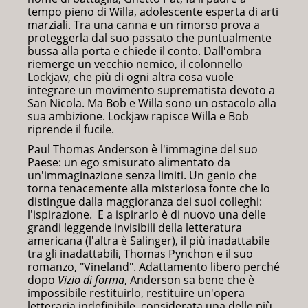
tempo pieno di Willa, adolescente esperta di arti
marziali. Tra una canna e un rimorso prova a
proteggerla dal suo passato che puntualmente
bussa alla porta e chiede il conto. Dall'ombra
riemerge un vecchio nemico, il colonnello
Lockjaw, che più di ogni altra cosa vuole
integrare un movimento suprematista devoto a
San Nicola. Ma Bob e Willa sono un ostacolo alla
sua ambizione. Lockjaw rapisce Willa e Bob
riprende il fucile.
Paul Thomas Anderson è l'immagine del suo
Paese: un ego smisurato alimentato da
un'immaginazione senza limiti. Un genio che
torna tenacemente alla misteriosa fonte che lo
distingue dalla maggioranza dei suoi colleghi:
l'ispirazione. E a ispirarlo è di nuovo una delle
grandi leggende invisibili della letteratura
americana (l'altra è Salinger), il più inadattabile
tra gli inadattabili, Thomas Pynchon e il suo
romanzo, "Vineland". Adattamento libero perché
dopo
Vizio di forma
, Anderson sa bene che è
impossibile restituirlo, restituire un'opera
letteraria indefinibile, considerata una delle più