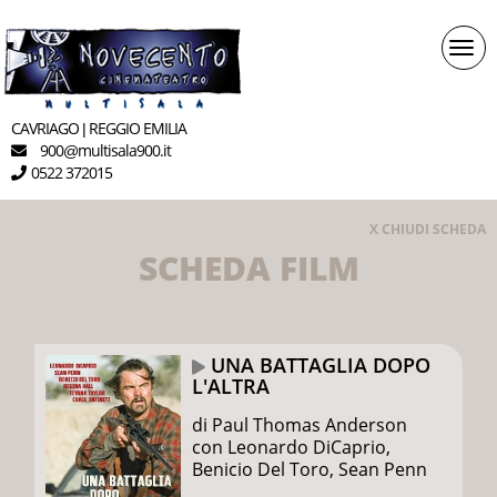
Togg
navi
CAVRIAGO
REGGIO EMILIA
|
900
multisala900.it
@
0522 372015
X CHIUDI SCHEDA
SCHEDA FILM
UNA BATTAGLIA DOPO
L'ALTRA
di Paul Thomas Anderson
con Leonardo DiCaprio,
Benicio Del Toro, Sean Penn