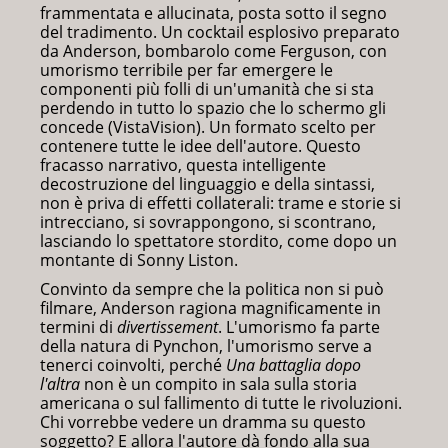
frammentata e allucinata, posta sotto il segno
del tradimento. Un cocktail esplosivo preparato
da Anderson, bombarolo come Ferguson, con
umorismo terribile per far emergere le
componenti più folli di un'umanità che si sta
perdendo in tutto lo spazio che lo schermo gli
concede (VistaVision). Un formato scelto per
contenere tutte le idee dell'autore. Questo
fracasso narrativo, questa intelligente
decostruzione del linguaggio e della sintassi,
non è priva di effetti collaterali: trame e storie si
intrecciano, si sovrappongono, si scontrano,
lasciando lo spettatore stordito, come dopo un
montante di Sonny Liston.
Convinto da sempre che la politica non si può
filmare, Anderson ragiona magnificamente in
termini di
divertissement
. L'umorismo fa parte
della natura di Pynchon, l'umorismo serve a
tenerci coinvolti, perché
Una battaglia dopo
l'altra
non è un compito in sala sulla storia
americana o sul fallimento di tutte le rivoluzioni.
Chi vorrebbe vedere un dramma su questo
soggetto? E allora l'autore dà fondo alla sua