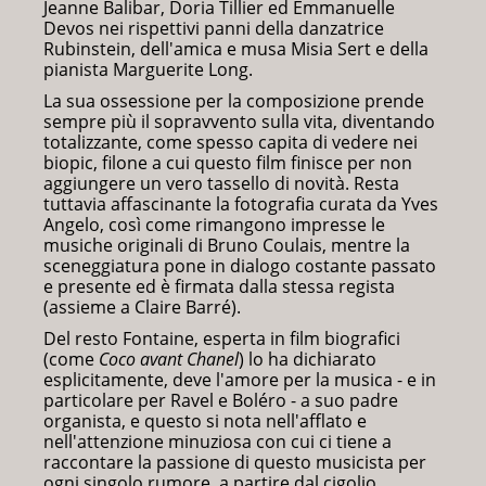
Jeanne Balibar, Doria Tillier ed Emmanuelle
Devos nei rispettivi panni della danzatrice
Rubinstein, dell'amica e musa Misia Sert e della
pianista Marguerite Long.
La sua ossessione per la composizione prende
sempre più il sopravvento sulla vita, diventando
totalizzante, come spesso capita di vedere nei
biopic, filone a cui questo film finisce per non
aggiungere un vero tassello di novità. Resta
tuttavia affascinante la fotografia curata da Yves
Angelo, così come rimangono impresse le
musiche originali di Bruno Coulais, mentre la
sceneggiatura pone in dialogo costante passato
e presente ed è firmata dalla stessa regista
(assieme a Claire Barré).
Del resto Fontaine, esperta in film biografici
(come
Coco avant Chanel
) lo ha dichiarato
esplicitamente, deve l'amore per la musica - e in
particolare per Ravel e Boléro - a suo padre
organista, e questo si nota nell'afflato e
nell'attenzione minuziosa con cui ci tiene a
raccontare la passione di questo musicista per
ogni singolo rumore, a partire dal cigolio