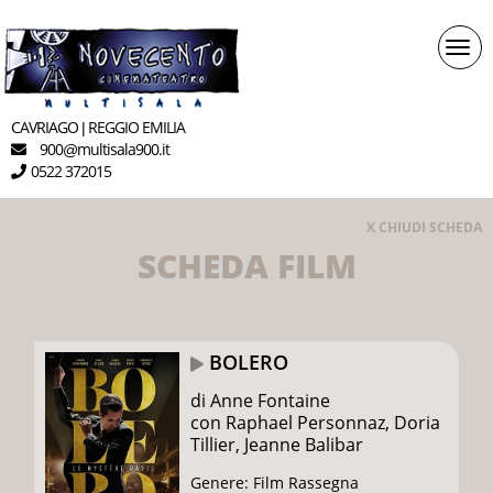
Togg
navi
CAVRIAGO
REGGIO EMILIA
|
900
multisala900.it
@
0522 372015
X CHIUDI SCHEDA
SCHEDA FILM
BOLERO
di Anne Fontaine
con Raphael Personnaz, Doria
Tillier, Jeanne Balibar
Genere: Film Rassegna