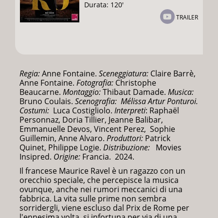
Durata: 120'
TRAILER
Regia:
Anne Fontaine.
Sceneggiatura:
Claire Barrè,
Anne Fontaine.
Fotografia:
Christophe
Beaucarne.
Montaggio:
Thibaut Damade.
Musica:
Bruno Coulais.
Scenografia:
Mélissa Artur Ponturoi
.
Costumi:
Luca Costigliolo.
Interpreti
: Raphaël
Personnaz, Doria Tillier, Jeanne Balibar,
Emmanuelle Devos, Vincent Perez, Sophie
Guillemin, Anne Alvaro.
Produttori:
Patrick
Quinet, Philippe Logie.
Distribuzione:
Movies
Insipred.
Origine:
Francia. 2024.
Il francese Maurice Ravel è un ragazzo con un
orecchio speciale, che percepisce la musica
ovunque, anche nei rumori meccanici di una
fabbrica. La vita sulle prime non sembra
sorridergli, viene escluso dal Prix de Rome per
l'ennesima volta, si infortuna per via di una