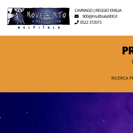
CAVRIAGO
REGGIO EMILIA
|
900
multisala900.it
@
0522 372015
P
RICERCA P